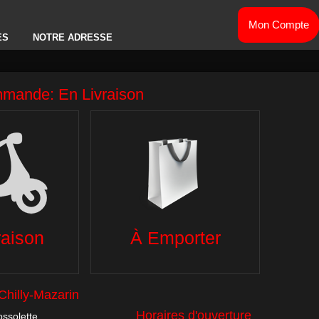
Mon Compte
ES
NOTRE ADRESSE
OMATE
TEX MEX
GLACES
SALADES
BOISSONS
ES
DESSERTS
DESSERTS