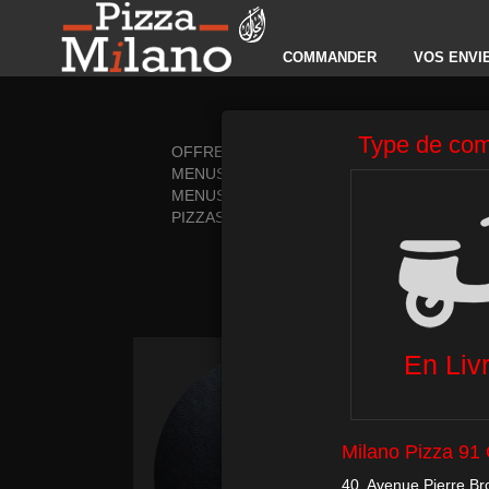
COMMANDER
VOS ENVI
OFFRES DECEMBRE
PIZZAS T
MENUS MIDI
PÂTES
MENUS
ESCALOP
PIZZAS CRÈME FRAÎCHE