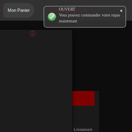
Tél.:
01.64.48.71.71
OUVERT
Mon Panier
Vous pouvez commander votre repas
maintenant
Ma Commande
Panier Vide !
Type de commande: En Livraison