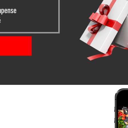
mpense
é