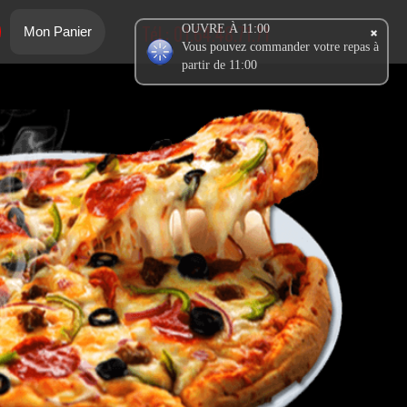
Tél.:
01.64.48.71.71
OUVRE À 11:00
Mon Panier
Vous pouvez commander votre repas à
partir de 11:00