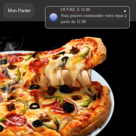
Tél.:
01.64.48.71.71
OUVRE À 11:00
Mon Panier
Vous pouvez commander votre repas à
partir de 11:00