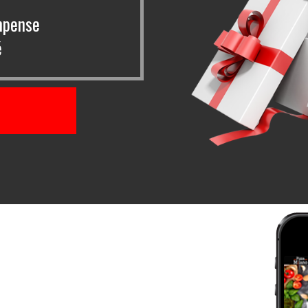
mpense
é