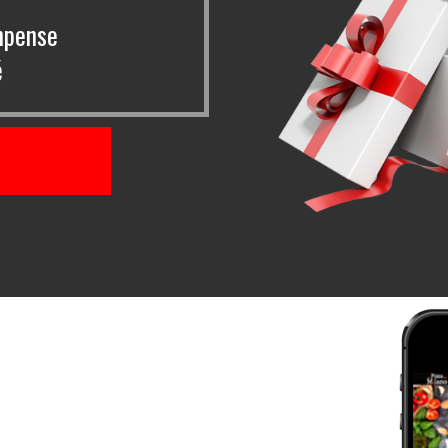
mpense
é